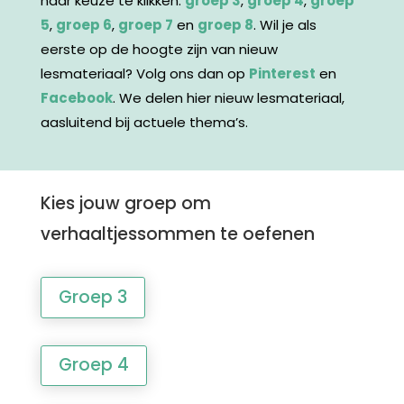
naar keuze te klikken:
groep 3
,
groep 4
,
groep
5
,
groep 6
,
groep 7
en
groep 8
. Wil je als
eerste op de hoogte zijn van nieuw
lesmateriaal? Volg ons dan op
Pinterest
en
Facebook
. We delen hier nieuw lesmateriaal,
aasluitend bij actuele thema’s.
Kies jouw groep om
verhaaltjessommen te oefenen
Groep 3
Groep 4